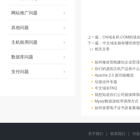
网站推广问题
其他问题
上一篇：
CN域名和.COM的域
主机租用问题
下一篇：
中文域名都有哪些类型
>> 相关文章
数据库问题
如何修改智能建站企业型顶部
你们的虚拟主机产品有什么
支付问题
Apache 2.0 新功能概览
垃圾信件专题
中文域名FAQ
我想知道你们公司能保障我
Mysql数据源程序调用方
如何放置电子证书及备案编
关于我们
|
联系我们
|
付款