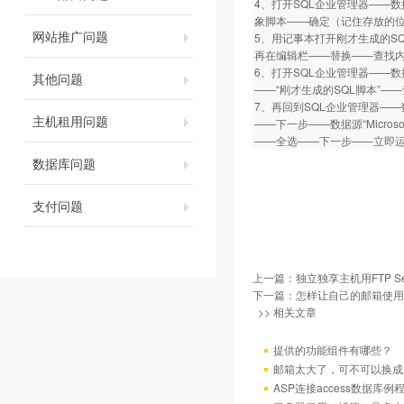
4、打开SQL企业管理器——数据
象脚本——确定（记住存放的
网站推广问题
5、用记事本打开刚才生成的SQL脚
再在编辑栏——替换——查找内容为“
6、打开SQL企业管理器——
其他问题
——“刚才生成的SQL脚本”—
7、再回到SQL企业管理器—
主机租用问题
——下一步——数据源“Micro
——全选——下一步——立即
数据库问题
支付问题
上一篇：
独立独享主机用FTP Se
下一篇：
怎样让自己的邮箱使用
>> 相关文章
提供的功能组件有哪些？
邮箱太大了，可不可以换成
ASP连接access数据库例