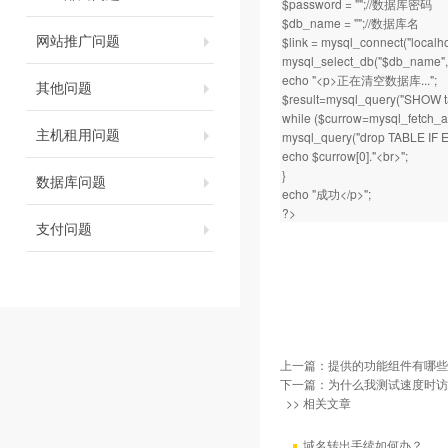
$password = "";//数据库密码
$db_name = "";//数据库名
网站推广问题
$link = mysql_connect("localh
mysql_select_db("$db_name",$
echo "<p>正在清空数据库...";
其他问题
$result=mysql_query("SHOW ta
while ($currow=mysql_fetch_arr
主机租用问题
mysql_query("drop TABLE IF E
echo $currow[0]."<br>";
}
数据库问题
echo "成功</p>";
?>
支付问题
上一篇：
提供的功能组件有哪些
下一篇：
为什么我测试速度时访
>> 相关文章
域名转出手续如何办？